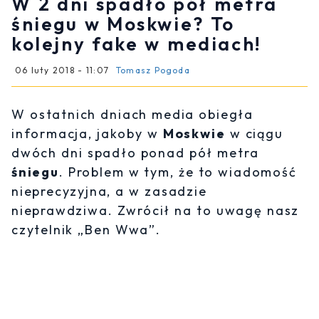
W 2 dni spadło pół metra
śniegu w Moskwie? To
kolejny fake w mediach!
06 luty 2018 - 11:07
Tomasz Pogoda
W ostatnich dniach media obiegła
informacja, jakoby w
Moskwie
w ciągu
dwóch dni spadło ponad pół metra
śniegu
. Problem w tym, że to wiadomość
nieprecyzyjna, a w zasadzie
nieprawdziwa. Zwrócił na to uwagę nasz
czytelnik „Ben Wwa”.