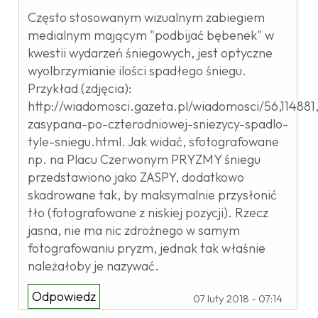
Często stosowanym wizualnym zabiegiem
medialnym mającym "podbijać bębenek" w
kwestii wydarzeń śniegowych, jest optyczne
wyolbrzymianie ilości spadłego śniegu.
Przykład (zdjęcia):
http://wiadomosci.gazeta.pl/wiadomosci/56,1148
zasypana-po-czterodniowej-sniezycy-spadlo-
tyle-sniegu.html. Jak widać, sfotografowane
np. na Placu Czerwonym PRYZMY śniegu
przedstawiono jako ZASPY, dodatkowo
skadrowane tak, by maksymalnie przysłonić
tło (fotografowane z niskiej pozycji). Rzecz
jasna, nie ma nic zdrożnego w samym
fotografowaniu pryzm, jednak tak właśnie
należałoby je nazywać.
Odpowiedz
07 luty 2018 - 07:14