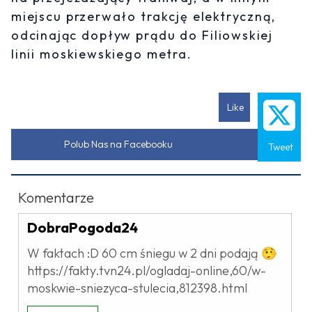
miejscu przerwało trakcję elektryczną,
odcinając dopływ prądu do Filiowskiej
linii moskiewskiego metra.
Like
Polub Nas na Facebooku
Tweet
Komentarze
DobraPogoda24
W faktach :D 60 cm śniegu w 2 dni podają 🤥
https://fakty.tvn24.pl/ogladaj-online,60/w-
moskwie-sniezyca-stulecia,812398.html