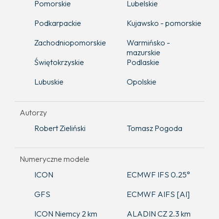
Pomorskie
Lubelskie
Podkarpackie
Kujawsko - pomorskie
Zachodniopomorskie
Warmińsko -
mazurskie
Świętokrzyskie
Podlaskie
Lubuskie
Opolskie
Autorzy
Robert Zieliński
Tomasz Pogoda
Numeryczne modele
ICON
ECMWF IFS 0.25°
GFS
ECMWF AIFS [AI]
ICON Niemcy 2 km
ALADIN CZ 2.3 km