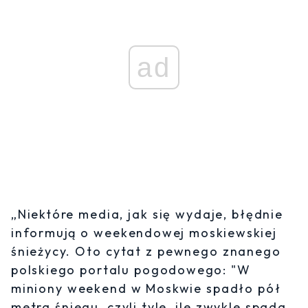
ad
„Niektóre media, jak się wydaje, błędnie
informują o weekendowej moskiewskiej
śnieżycy. Oto cytat z pewnego znanego
polskiego portalu pogodowego: "W
miniony weekend w Moskwie spadło pół
metra śniegu, czyli tyle, ile zwykle spada