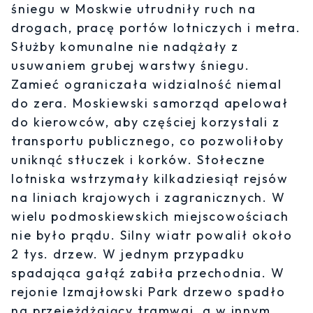
śniegu w Moskwie utrudniły ruch na
drogach, pracę portów lotniczych i metra.
Służby komunalne nie nadążały z
usuwaniem grubej warstwy śniegu.
Zamieć ograniczała widzialność niemal
do zera. Moskiewski samorząd apelował
do kierowców, aby częściej korzystali z
transportu publicznego, co pozwoliłoby
uniknąć stłuczek i korków. Stołeczne
lotniska wstrzymały kilkadziesiąt rejsów
na liniach krajowych i zagranicznych. W
wielu podmoskiewskich miejscowościach
nie było prądu. Silny wiatr powalił około
2 tys. drzew. W jednym przypadku
spadająca gałąź zabiła przechodnia. W
rejonie Izmajłowski Park drzewo spadło
na przejeżdżający tramwaj, a w innym