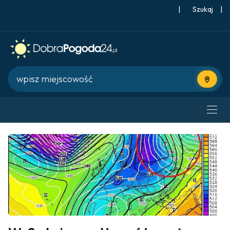
|
Szukaj
|
Użyj bie