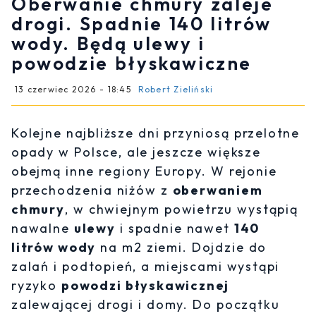
Oberwanie chmury zaleje
drogi. Spadnie 140 litrów
wody. Będą ulewy i
powodzie błyskawiczne
13 czerwiec 2026 - 18:45
Robert Zieliński
Kolejne najbliższe dni przyniosą przelotne
opady w Polsce, ale jeszcze większe
obejmą inne regiony Europy. W rejonie
przechodzenia niżów z
oberwaniem
chmury
, w chwiejnym powietrzu wystąpią
nawalne
ulewy
i spadnie nawet
140
litrów wody
na m2 ziemi. Dojdzie do
zalań i podtopień, a miejscami wystąpi
ryzyko
powodzi błyskawicznej
zalewającej drogi i domy. Do początku