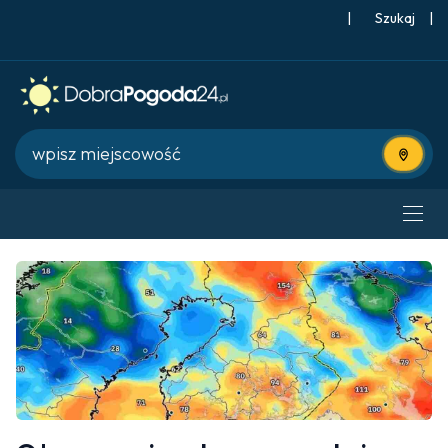
|
Szukaj
|
Użyj bie