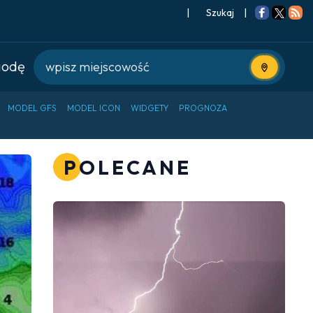
|
Szukaj
|
godę
Użyj bieżące
MODEL GFS
MODEL ICON
WIDGETY
PROGNOZA
POLECANE