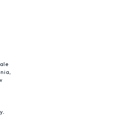
ale
nia,
w
w
y.