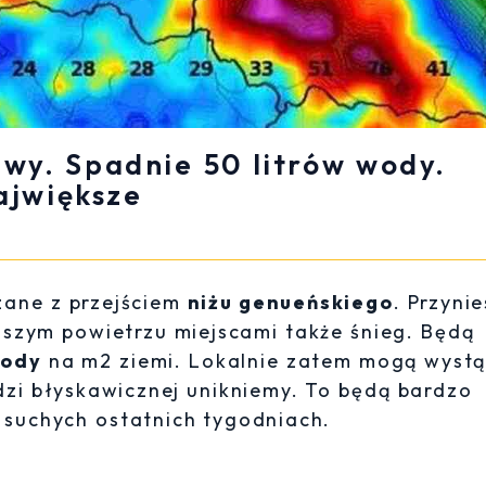
ewy. Spadnie 50 litrów wody.
ajwiększe
zane z przejściem
niżu genueńskiego
. Przynie
ejszym powietrzu miejscami także śnieg. Będą
wody
na m2 ziemi. Lokalnie zatem mogą wystą
zi błyskawicznej unikniemy. To będą bardzo
 suchych ostatnich tygodniach.