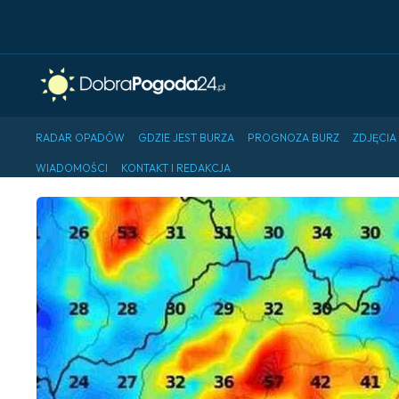
RADAR OPADÓW
GDZIE JEST BURZA
PROGNOZA BURZ
ZDJĘCIA
WIADOMOŚCI
KONTAKT I REDAKCJA