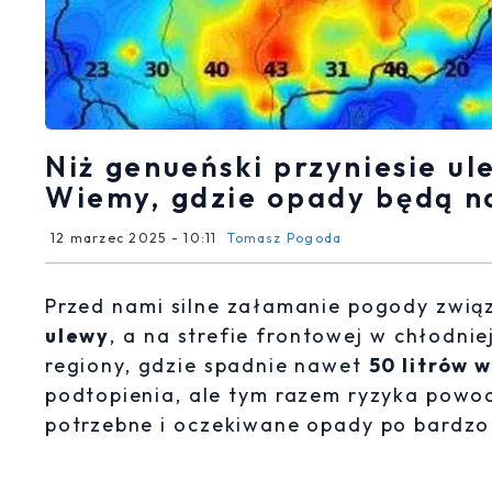
Niż genueński przyniesie ul
Wiemy, gdzie opady będą n
12 marzec 2025 - 10:11
Tomasz Pogoda
Przed nami silne załamanie pogody zwią
ulewy
, a na strefie frontowej w chłodni
regiony, gdzie spadnie nawet
50 litrów 
podtopienia, ale tym razem ryzyka powod
potrzebne i oczekiwane opady po bardzo