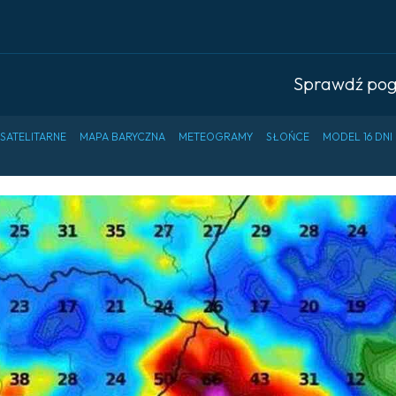
Sprawdź po
 SATELITARNE
MAPA BARYCZNA
METEOGRAMY
SŁOŃCE
MODEL 16 DNI