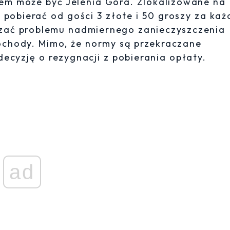
dem może być Jelenia Góra. Zlokalizowane na
 pobierać od gości 3 złote i 50 groszy za każ
ązać problemu nadmiernego zanieczyszczenia
chody. Mimo, że normy są przekraczane
ecyzję o rezygnacji z pobierania opłaty.
ad