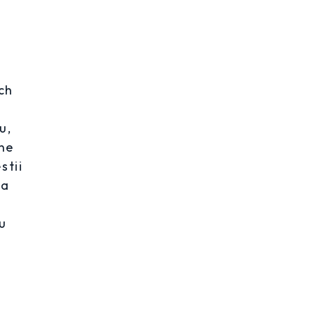
ch
u,
ne
stii
ia
u