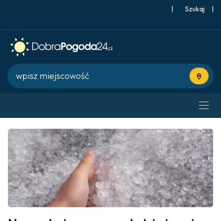
|
Szukaj
|
Użyj bie