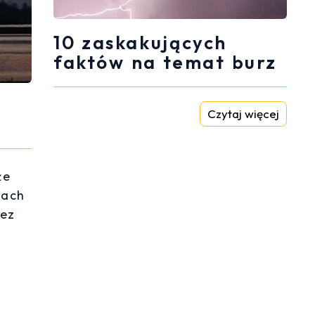
10 zaskakujących
faktów na temat burz
Czytaj więcej
że
rach
zez