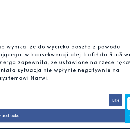
nie wynika, że do wycieku doszło z powodu
iającego, w konsekwencji olej trafił do 3 m3 
nerga zapewniła, że ustawione na rzece ręk
tniała sytuacja nie wpłynie negatywnie na
osystemowi Narwi.
Like
 Facebooku