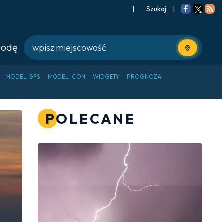
|
Szukaj
|
godę
Użyj bieżące
MODEL GFS
MODEL ICON
WIDGETY
PROGNOZA
POLECANE