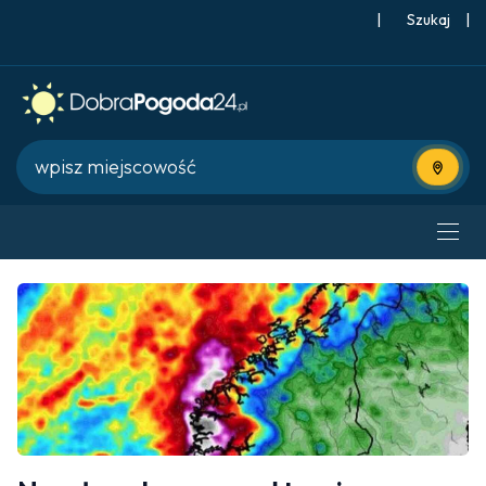
|
Szukaj
|
Użyj bie