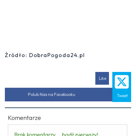
Źródło: DobraPogoda24.pl
Like
Polub Nas na Facebooku
Tweet
Komentarze
Brak komentarzy... bądź pierwszy!