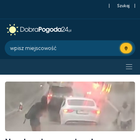
|
Szukaj
|
Użyj bie