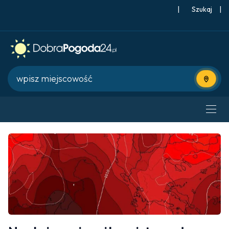
|
Szukaj
|
Użyj bie