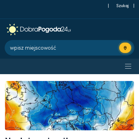
|
Szukaj
|
Użyj bie