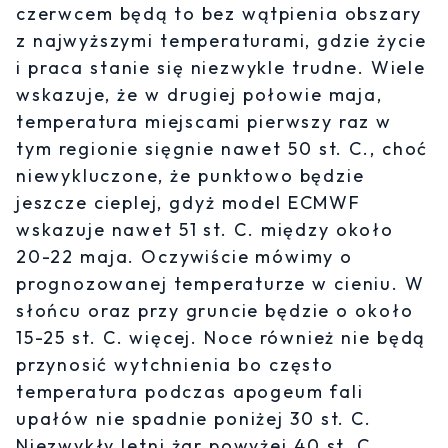
czerwcem będą to bez wątpienia obszary
z najwyższymi temperaturami, gdzie życie
i praca stanie się niezwykle trudne. Wiele
wskazuje, że w drugiej połowie maja,
temperatura miejscami pierwszy raz w
tym regionie sięgnie nawet 50 st. C., choć
niewykluczone, że punktowo będzie
jeszcze cieplej, gdyż model ECMWF
wskazuje nawet 51 st. C. między około
20-22 maja. Oczywiście mówimy o
prognozowanej temperaturze w cieniu. W
słońcu oraz przy gruncie będzie o około
15-25 st. C. więcej. Noce również nie będą
przynosić wytchnienia bo często
temperatura podczas apogeum fali
upałów nie spadnie poniżej 30 st. C.
Niezwykły letni żar powyżej 40 st. C.