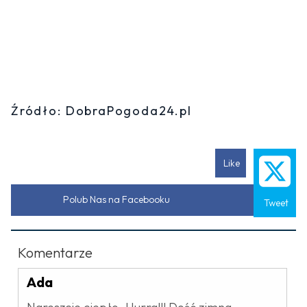
Źródło: DobraPogoda24.pl
Like
Polub Nas na Facebooku
Tweet
Komentarze
Ada