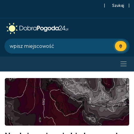
|
Szukaj
|
Użyj bie