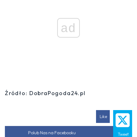
ad
Źródło: DobraPogoda24.pl
Like
Polub Nas na Facebooku
Tweet