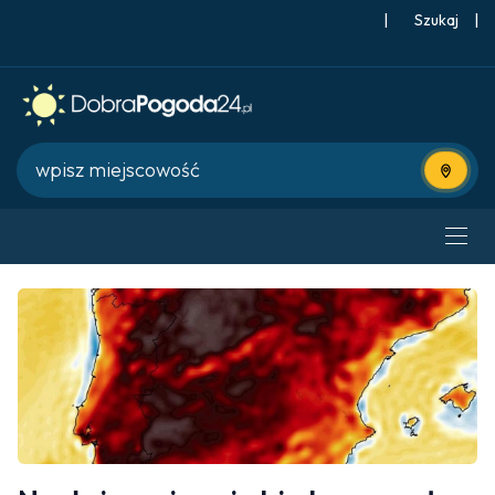
|
Szukaj
|
Użyj bie