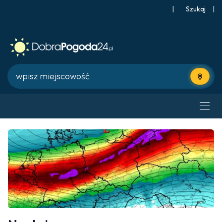
|
Szukaj
|
Użyj bie