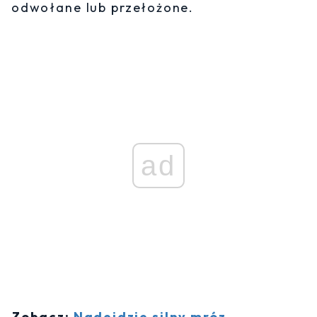
odwołane lub przełożone.
ad
Zobacz:
Nadejdzie silny mróz.