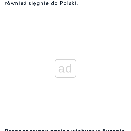
również sięgnie do Polski.
ad
Prognozowany zasięg wichury w Europie