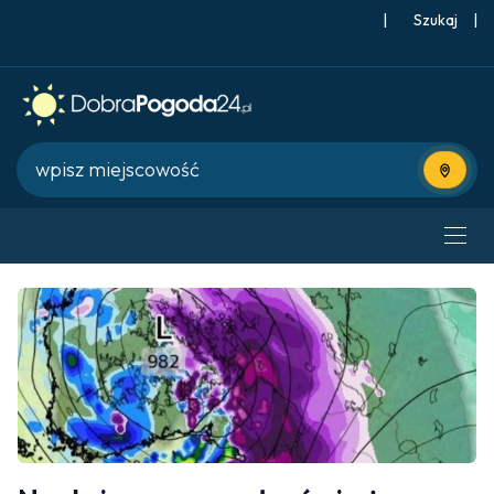
|
Szukaj
|
Użyj bie