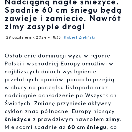
Nadciągną nagłe śnieżyce.
Spadnie 60 cm śniegu będą
zawieje i zamiecie. Nawrót
zimy zasypie drogi
29 październik 2024 - 18:33
Robert Zieliński
Osłabienie dominacji wyżu w rejonie
Polski i wschodniej Europy umożliwi w
najbliższych dniach wystąpienie
przelotnych opadów, ponadto przejdą
wichury na początku listopada oraz
nadciągnie ochłodzenie po Wszystkich
Świętych. Zmianę przyniesie aktywny
cyklon znad północnej Europy niosący
śnieżyce
z prawdziwym nawrotem
zimy
.
Miejscami spadnie aż
60 cm śniegu
, co