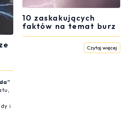
10 zaskakujących
faktów na temat burz
ze
Czytaj więcej
oda”
atu,
dy i