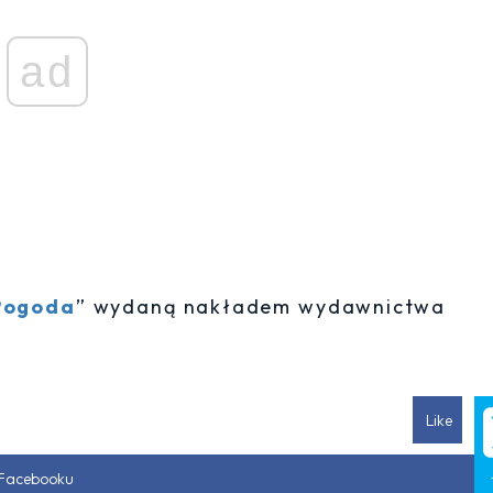
ad
Pogoda
” wydaną nakładem wydawnictwa
Like
 Facebooku