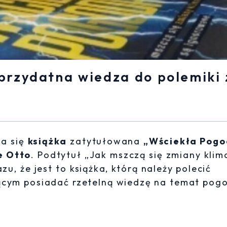
przydatna wiedza do polemiki 
a się
książka
zatytułowana
„Wściekła Pog
e Otto
. Podtytuł „Jak mszczą się zmiany klim
u, że jest to książka, którą należy polecić
cym posiadać rzetelną wiedzę na temat pogo