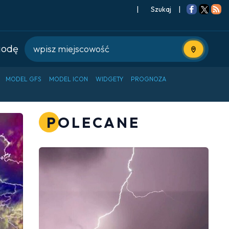
|
Szukaj
|
godę
Użyj bieżące
MODEL GFS
MODEL ICON
WIDGETY
PROGNOZA
POLECANE