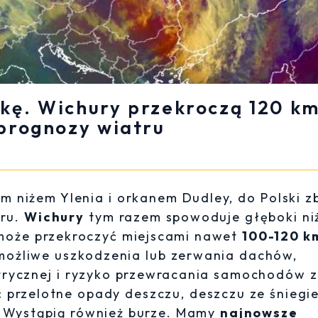
skę. Wichury przekroczą 120 km
prognozy wiatru
m niżem Ylenia i orkanem Dudley, do Polski zb
tru.
Wichury
tym razem spowoduje głęboki ni
 może przekroczyć miejscami nawet
100-120 k
 możliwe uszkodzenia lub zerwania dachów,
trycznej i ryzyko przewracania samochodów z
przelotne opady deszczu, deszczu ze śniegi
u. Wystąpią również burze. Mamy
najnowsze