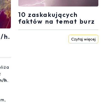
10 zaskakujących
faktów na temat burz
/h.
Czytaj więcej
liża
ż
m/h
.
em,