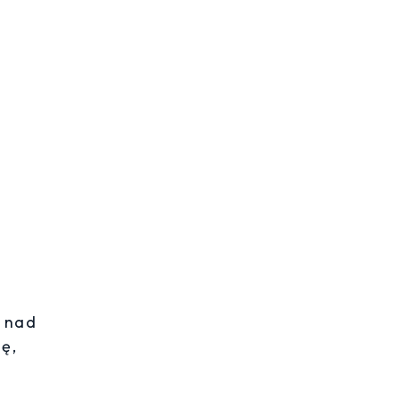
ć nad
ę,