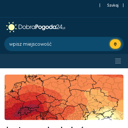
|
Szukaj
|
Użyj bie