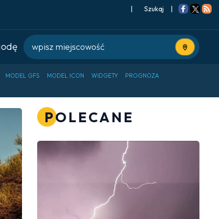
|
Szukaj
|
godę
Użyj bieżące
MODEL GFS
MODEL ICON
WIDGETY
PROGNOZA
POLECANE