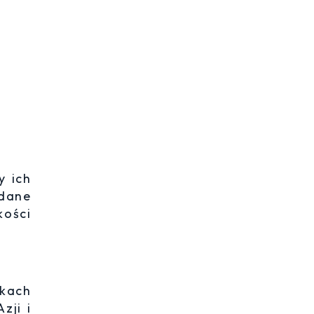
y ich
dane
ości
kach
zji i