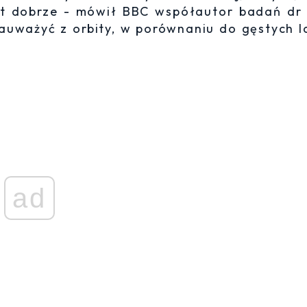
yt dobrze - mówił BBC współautor badań dr
 zauważyć z orbity, w porównaniu do gęstych 
ad