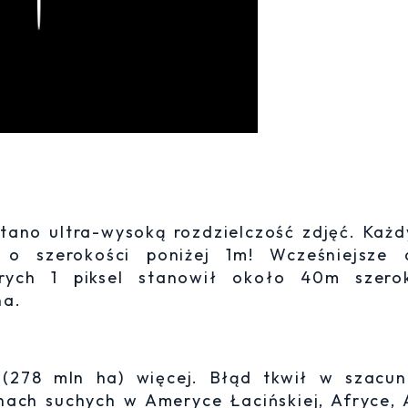
Play
ano ultra-wysoką rozdzielczość zdjęć. Każd
 o szerokości poniżej 1m! Wcześniejsze 
rych 1 piksel stanowił około 40m szerok
na.
(278 mln ha) więcej. Błąd tkwił w szacun
ach suchych w Ameryce Łacińskiej, Afryce, A