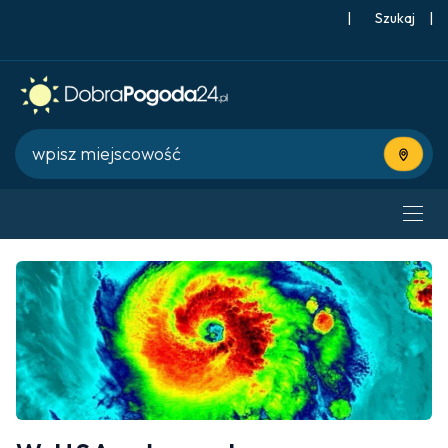
|
Szukaj
|
Użyj bie