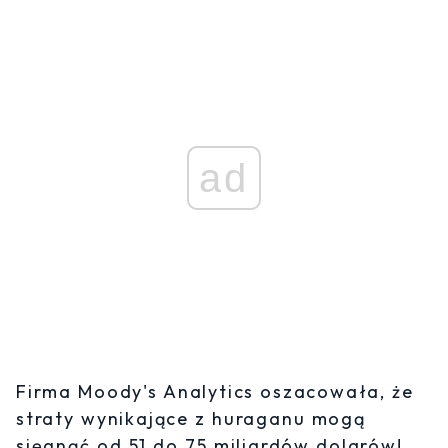
ad
Firma Moody's Analytics oszacowała, że
straty wynikające z huraganu mogą
sięgnąć od 51 do 75 miliardów dolarów!