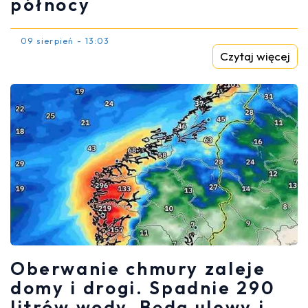
północy
09 sierpień - 13:03
Czytaj więcej
Oberwanie chmury zaleje
domy i drogi. Spadnie 290
litrów wody. Będą ulewy i