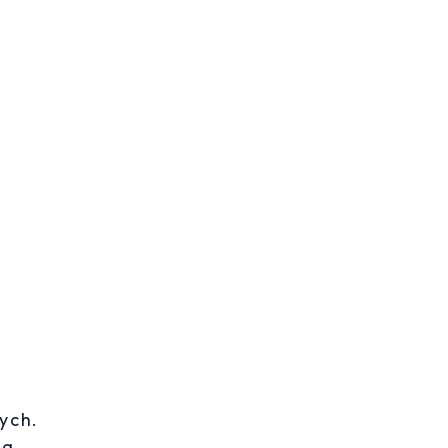
ych.
za,