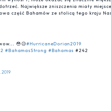
dotrzeć. Największe zniszczenia miały miejsc
owa część Bahamów ze stolicą tego kraju Na
wow... 😳😥
#HurricaneDorian2019
42
#BahamasStrong
#Bahamas
#242
, 2019