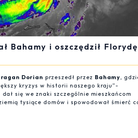
ł Bahamy i oszczędził Florydę
uragan Dorian
przeszedł przez
Bahamy
, gdzi
ększy kryzys w historii naszego kraju”-
n dał się we znaki szczególnie mieszkańcom
ziemią tysiące domów i spowodował śmierć c