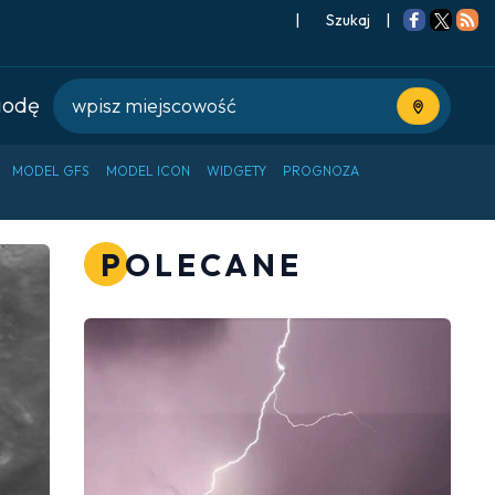
|
Szukaj
|
godę
Użyj bieżące
MODEL GFS
MODEL ICON
WIDGETY
PROGNOZA
POLECANE