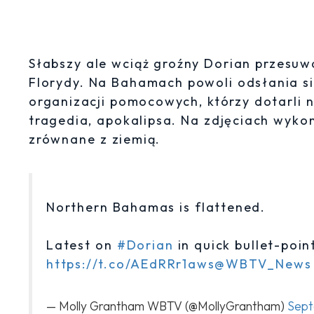
Słabszy ale wciąż groźny Dorian przesu
Florydy. Na Bahamach powoli odsłania si
organizacji pomocowych, którzy dotarli n
tragedia, apokalipsa. Na zdjęciach wyk
zrównane z ziemią.
Northern Bahamas is flattened.
Latest on
#Dorian
in quick bullet-poin
https://t.co/AEdRRr1aws
@WBTV_News
— Molly Grantham WBTV (@MollyGrantham)
Sept