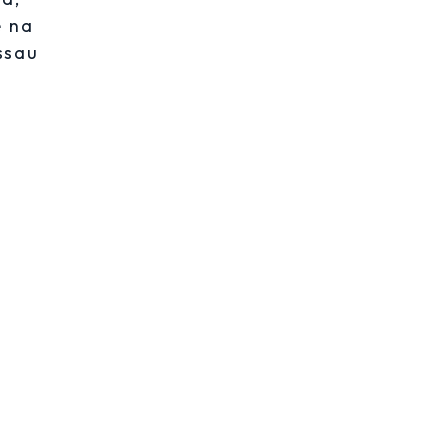
e na
ssau