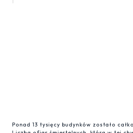
Ponad 13 tysięcy budynków zostało całk
Liczba ofiar śmiertelnych, która w tej ch