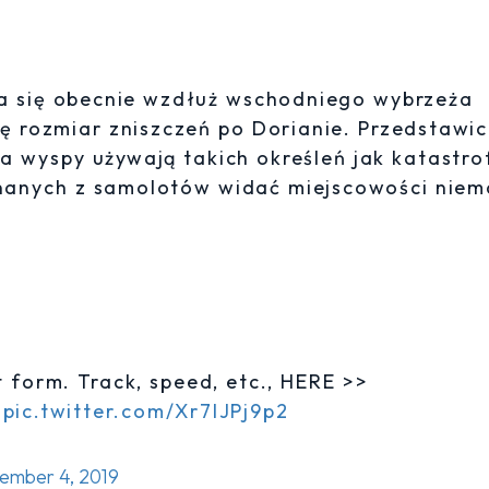
wa się obecnie wzdłuż wschodniego wybrzeża
ę rozmiar zniszczeń po Dorianie. Przedstawic
a wyspy używają takich określeń jak katastro
onanych z samolotów widać miejscowości niem
t form. Track, speed, etc., HERE >>
pic.twitter.com/Xr7lJPj9p2
ember 4, 2019