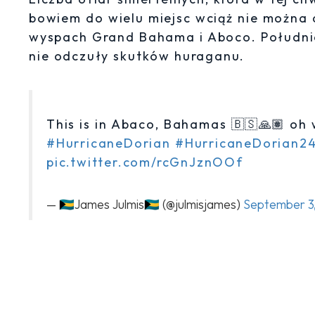
bowiem do wielu miejsc wciąż nie można 
wyspach Grand Bahama i Aboco. Południ
nie odczuły skutków huraganu.
This is in Abaco, Bahamas 🇧🇸🙏🏽 oh 
#HurricaneDorian
#HurricaneDorian2
pic.twitter.com/rcGnJznOOf
— 🇧🇸James Julmis🇧🇸 (@julmisjames)
September 3