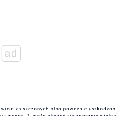
ad
owicie zniszczonych albo poważnie uszkodzon
wili wynosi 7, może okazać się znacznie więks