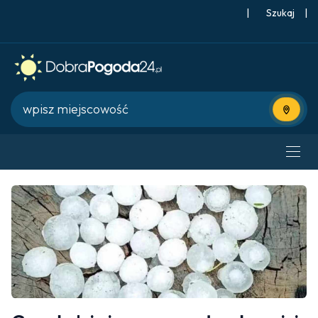
|
Szukaj
|
Użyj bie