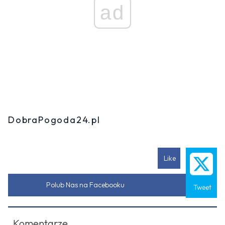
ad
DobraPogoda24.pl
Like
Polub Nas na Facebooku
Tweet
Komentarze