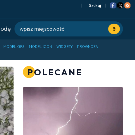
|
Szukaj
|
godę
Użyj bieżące
MODEL GFS
MODEL ICON
WIDGETY
PROGNOZA
POLECANE