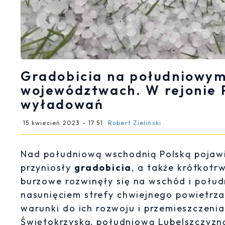
Gradobicia na południowym 
województwach. W rejonie P
wyładowań
15 kwiecień 2023 - 17:51
Robert Zieliński
Nad południową wschodnią Polską pojaw
przyniosły
gradobicia
, a także krótkot
burzowe rozwinęły się na wschód i połudn
nasunięciem strefy chwiejnego powietrz
warunki do ich rozwoju i przemieszczeni
Świętokrzyską, południową Lubelszczyzn