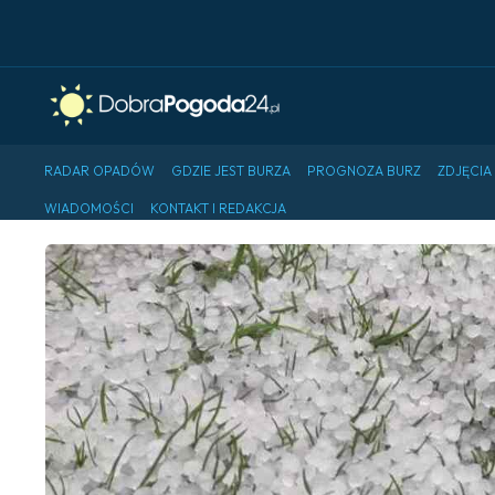
RADAR OPADÓW
GDZIE JEST BURZA
PROGNOZA BURZ
ZDJĘCIA
WIADOMOŚCI
KONTAKT I REDAKCJA