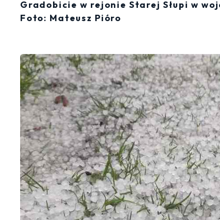
Gradobicie w rejonie Starej Słupi w wo
Foto: Mateusz Pióro