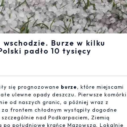
wschodzie. Burze w kilku
olski padło 10 tysięcy
iły się prognozowane
burze
, które miejscami
rwałe ulewne opady deszczu. Pierwsze komórki
ie od naszych granic, a później wraz z
a za frontem chłodnym wystąpiły dogodne
a szczególnie nad Podkarpaciem, Ziemią
ą po południowe krańce Mazowsza. Lokalnie