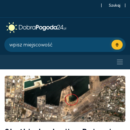
|
Szukaj
|
Użyj bie