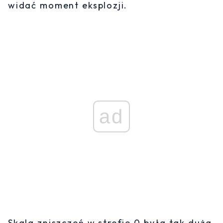
widać moment eksplozji.
ad
Skala zniszczeń w strefie 0 była tak duża,