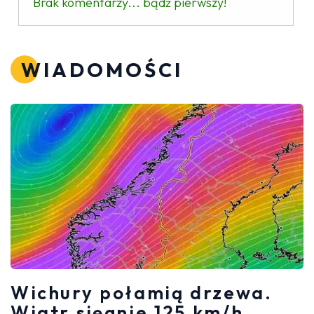
Brak komentarzy... bądź pierwszy!
WIADOMOŚCI
Wichury połamią drzewa.
Wiatr sięgnie 125 km/h.