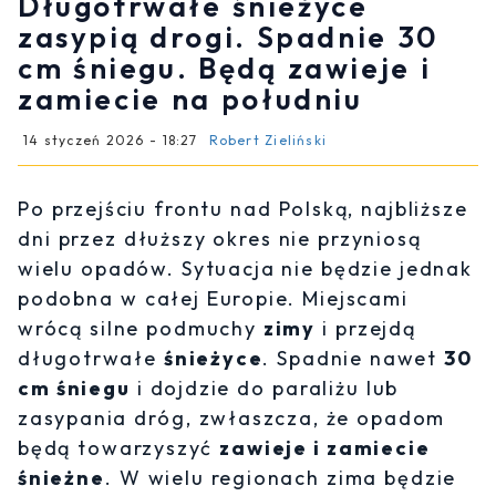
Długotrwałe śnieżyce
zasypią drogi. Spadnie 30
cm śniegu. Będą zawieje i
zamiecie na południu
14 styczeń 2026 - 18:27
Robert Zieliński
Po przejściu frontu nad Polską, najbliższe
dni przez dłuższy okres nie przyniosą
wielu opadów. Sytuacja nie będzie jednak
podobna w całej Europie. Miejscami
wrócą silne podmuchy
zimy
i przejdą
długotrwałe
śnieżyce
. Spadnie nawet
30
cm śniegu
i dojdzie do paraliżu lub
zasypania dróg, zwłaszcza, że opadom
będą towarzyszyć
zawieje i zamiecie
śnieżne
. W wielu regionach zima będzie