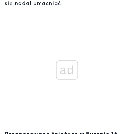
się nadal umacniać.
ad
Prognozowane śnieżyce w Europie 16