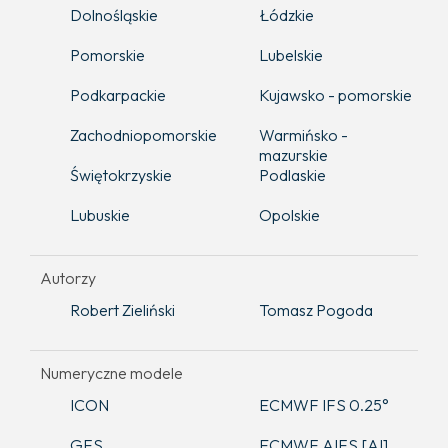
Dolnośląskie
Łódzkie
Pomorskie
Lubelskie
Podkarpackie
Kujawsko - pomorskie
Zachodniopomorskie
Warmińsko -
mazurskie
Świętokrzyskie
Podlaskie
Lubuskie
Opolskie
Autorzy
Robert Zieliński
Tomasz Pogoda
Numeryczne modele
ICON
ECMWF IFS 0.25°
GFS
ECMWF AIFS [AI]