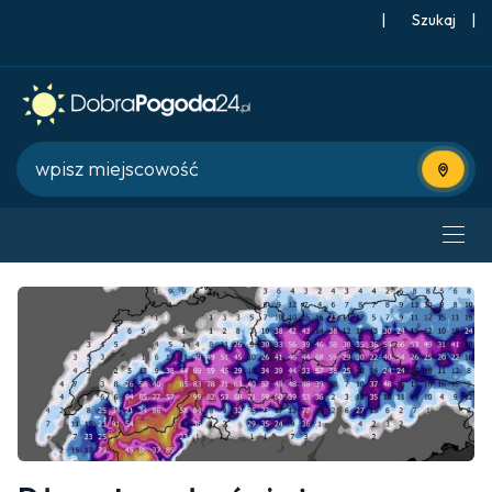
|
Szukaj
|
Użyj bie