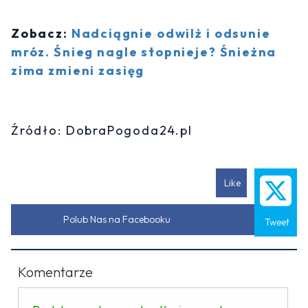
Zobacz:
Nadciągnie odwilż i odsunie
mróz. Śnieg nagle stopnieje? Śnieżna
zima zmieni zasięg
Źródło: DobraPogoda24.pl
Like
Polub Nas na Facebooku
Tweet
Komentarze