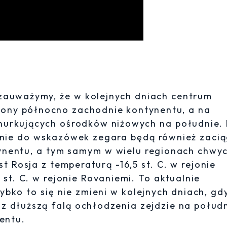
 zauważymy, że w kolejnych dniach centrum
iony północno zachodnie kontynentu, a na
 nurkujących ośrodków niżowych na południe. 
otnie do wskazówek zegara będą również zaci
ynentu, a tym samym w wielu regionach chwyc
t Rosja z temperaturą -16,5 st. C. w rejonie
st. C. w rejonie Rovaniemi. To aktualnie
ybko to się nie zmieni w kolejnych dniach, gd
ej z dłuższą falą ochłodzenia zejdzie na połud
entu.