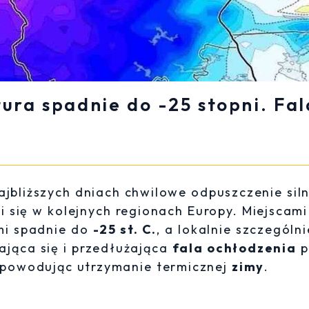
ura spadnie do -25 stopni. Fal
jbliższych dniach chwilowe odpuszczenie sil
i się w kolejnych regionach Europy. Miejscami
mi spadnie do
-25 st. C.
, a lokalnie szczególni
lająca się i przedłużająca
fala ochłodzenia
p
n powodując utrzymanie termicznej
zimy
.