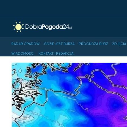
RADAR OPADÓW
GDZIE JEST BURZA
PROGNOZA BURZ
ZDJĘCIA
WIADOMOŚCI
KONTAKT I REDAKCJA