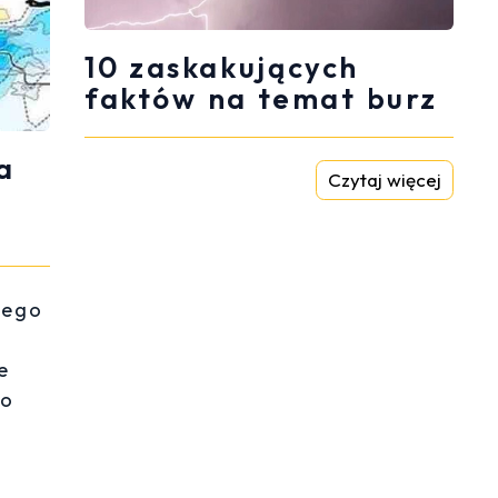
10 zaskakujących
faktów na temat burz
a
Czytaj więcej
nego
e
o