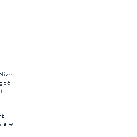
Niże
ągać
i
yż
nie w