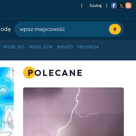
|
Szukaj
|
godę
Użyj bieżące
MODEL GFS
MODEL ICON
WIDGETY
PROGNOZA
POLECANE