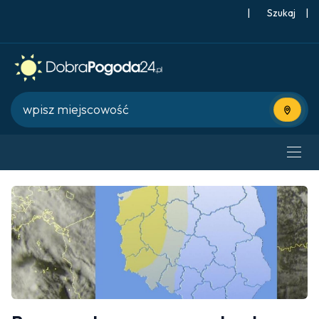
|
Szukaj
|
Użyj bie