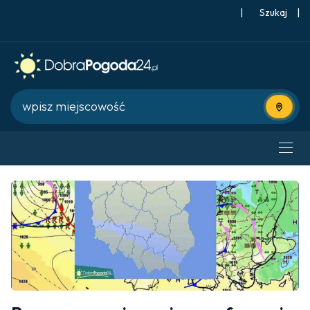
|
Szukaj
|
Użyj bie