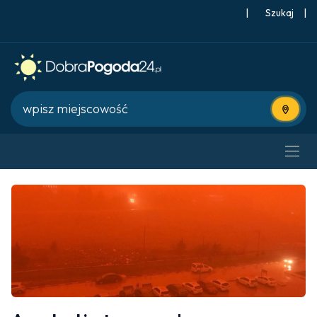
|
Szukaj
|
Użyj bie