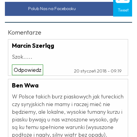
Polub Nas na Facebooku
Tweet
Komentarze
Marcin Szerląg
Szok.....
Odpowiedz
20 styczeń 2018 - 09:19
Ben Wwa
W Polsce takich burz piaskowych jak tureckich
czy syryjskich nie mamy i raczej mieć nie
będziemy, ale lokalne, wysokie tumany kurzu i
piasku bywają u nas wznoszone wysoko, gdy
są ku temu spełnione warunki (wysuszone
podłoże i nagły, silny wiatr bez opadu).