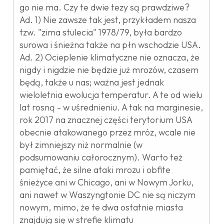
go nie ma. Czy te dwie tezy są prawdziwe?
Ad. 1) Nie zawsze tak jest, przykładem nasza
tzw. "zima stulecia" 1978/79, była bardzo
surowa i śnieżna także na płn wschodzie USA.
Ad. 2) Ocieplenie klimatyczne nie oznacza, że
nigdy i nigdzie nie będzie już mrozów, czasem
będą, także u nas; ważna jest jednak
wieloletnia ewolucja temperatur. A te od wielu
lat rosną - w uśrednieniu. A tak na marginesie,
rok 2017 na znacznej części terytorium USA
obecnie atakowanego przez mróz, wcale nie
był zimniejszy niż normalnie (w
podsumowaniu całorocznym). Warto też
pamiętać, że silne ataki mrozu i obfite
śnieżyce ani w Chicago, ani w Nowym Jorku,
ani nawet w Waszyngtonie DC nie są niczym
nowym, mimo, że te dwa ostatnie miasta
znajdują się w strefie klimatu