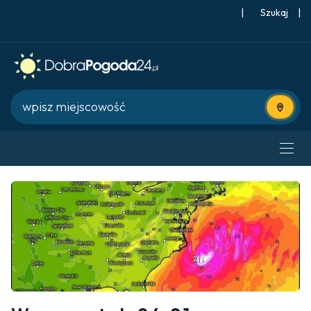
|
Szukaj
|
Użyj bie