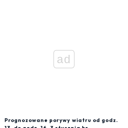
ad
Prognozowane porywy wiatru od godz.
13, do godz. 16. 3 stycznia br.