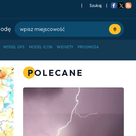
|
Szukaj
|
godę
Użyj bieżące
MODEL GFS
MODEL ICON
WIDGETY
PROGNOZA
POLECANE