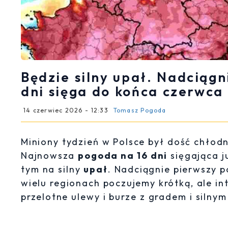
Będzie silny upał. Nadciąg
dni sięga do końca czerwca
14 czerwiec 2026 - 12:33
Tomasz Pogoda
Miniony tydzień w Polsce był dość chłod
Najnowsza
pogoda na 16 dni
sięgająca j
tym na silny
upał
. Nadciągnie pierwszy
wielu regionach poczujemy krótką, ale i
przelotne ulewy i burze z gradem i silny