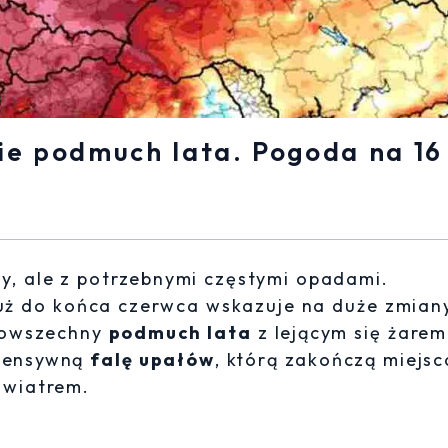
nie podmuch lata. Pogoda na 16
ny, ale z potrzebnymi częstymi opadami.
uż do końca czerwca wskazuje na duże zmian
 powszechny
podmuch lata
z lejącym się żare
ntensywną
falę upałów
, którą zakończą miejs
m wiatrem.