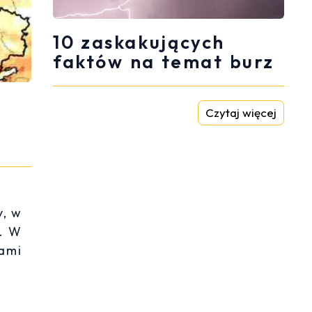
10 zaskakujących
faktów na temat burz
Czytaj więcej
y, w
m. W
cami