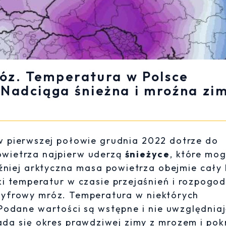
óz. Temperatura w Polsce
. Nadciąga śnieżna i mroźna zi
 pierwszej połowie grudnia 2022 dotrze do
powietrza najpierw uderzą
śnieżyce
, które mo
źniej arktyczna masa powietrza obejmie cały 
i temperatur w czasie przejaśnień i rozpogo
cyfrowy mróz. Temperatura w niektórych
odane wartości są wstępne i nie uwzględnia
ada się okres prawdziwej zimy z mrozem i po