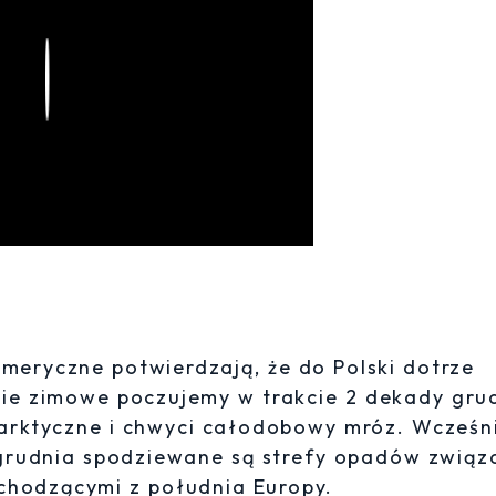
Play
meryczne potwierdzają, że do Polski dotrze
ie zimowe poczujemy w trakcie 2 dekady gru
arktyczne i chwyci całodobowy mróz. Wcześn
 grudnia spodziewane są strefy opadów związ
chodzącymi z południa Europy.