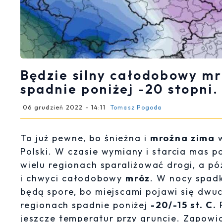
Będzie silny całodobowy mr
spadnie poniżej -20 stopni
06 grudzień 2022 - 14:11
Tomasz Pogoda
To już pewne, bo śnieżna i
mroźna zima
w
Polski. W czasie wymiany i starcia mas 
wielu regionach sparaliżować drogi, a pó
i chwyci całodobowy
mróz
. W nocy spadk
będą spore, bo miejscami pojawi się dwu
regionach spadnie poniżej
-20/-15 st. C.
P
jeszcze temperatur przy gruncie. Zapowi