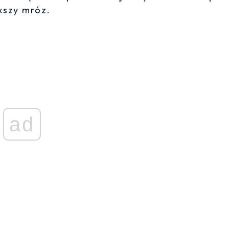
kszy mróz.
ad