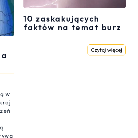
10 zaskakujących
faktów na temat burz
Czytaj więcej
ma
gą w
kraj
dzeń
ją
krywą