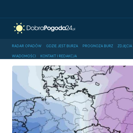
RADAR OPADÓW
GDZIE JEST BURZA
PROGNOZA BURZ
ZDJĘCIA
WIADOMOŚCI
KONTAKT I REDAKCJA