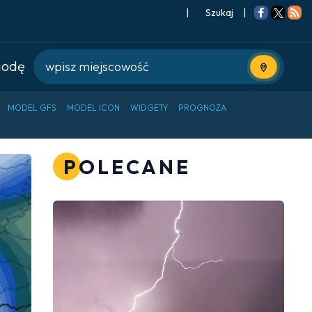
|
Szukaj
|
godę
Użyj bieżące
MODEL GFS
MODEL ICON
WIDGETY
PROGNOZA
POLECANE