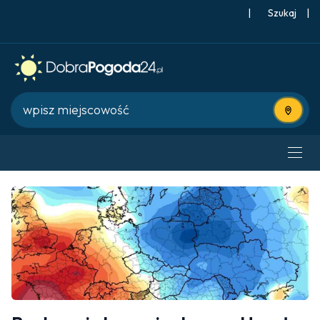
|
Szukaj
|
Użyj bie