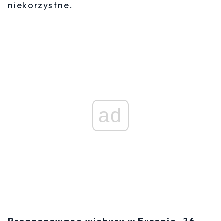
niekorzystne.
ad
Prognozowane wichury w Europie, 26