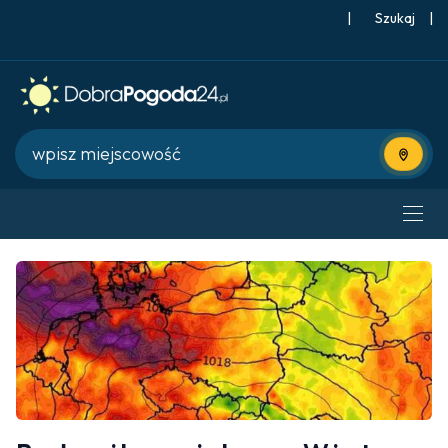
|
Szukaj
|
Użyj bie