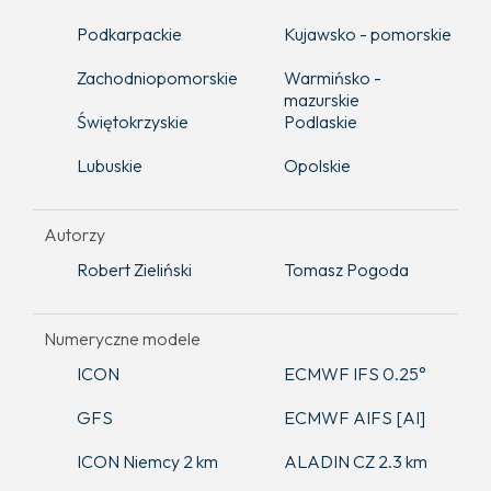
Podkarpackie
Kujawsko - pomorskie
Zachodniopomorskie
Warmińsko -
mazurskie
Świętokrzyskie
Podlaskie
Lubuskie
Opolskie
Autorzy
Robert Zieliński
Tomasz Pogoda
Numeryczne modele
ICON
ECMWF IFS 0.25°
GFS
ECMWF AIFS [AI]
ICON Niemcy 2 km
ALADIN CZ 2.3 km