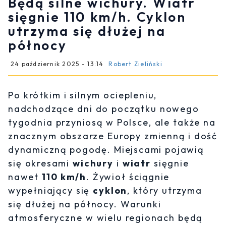
Będą silne wichury. Wiatr
sięgnie 110 km/h. Cyklon
utrzyma się dłużej na
północy
24 październik 2025 - 13:14
Robert Zieliński
Po krótkim i silnym ociepleniu,
nadchodzące dni do początku nowego
tygodnia przyniosą w Polsce, ale także na
znacznym obszarze Europy zmienną i dość
dynamiczną pogodę. Miejscami pojawią
się okresami
wichury
i
wiatr
sięgnie
nawet
110 km/h
. Żywioł ściągnie
wypełniający się
cyklon
, który utrzyma
się dłużej na północy. Warunki
atmosferyczne w wielu regionach będą