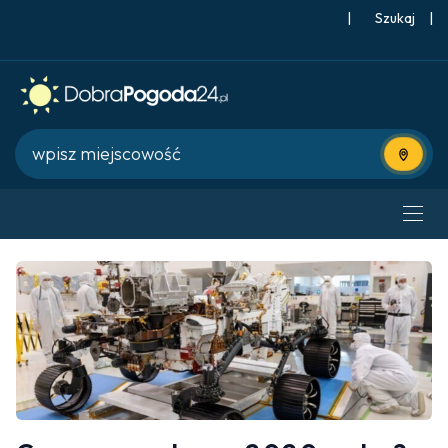
|
Szukaj
|
Użyj bie