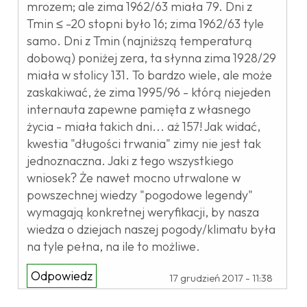
mrozem; ale zima 1962/63 miała 79. Dni z
Tmin ≤ -20 stopni było 16; zima 1962/63 tyle
samo. Dni z Tmin (najniższą temperaturą
dobową) poniżej zera, ta słynna zima 1928/29
miała w stolicy 131. To bardzo wiele, ale może
zaskakiwać, że zima 1995/96 - którą niejeden
internauta zapewne pamięta z własnego
życia - miała takich dni... aż 157! Jak widać,
kwestia "długości trwania" zimy nie jest tak
jednoznaczna. Jaki z tego wszystkiego
wniosek? Że nawet mocno utrwalone w
powszechnej wiedzy "pogodowe legendy"
wymagają konkretnej weryfikacji, by nasza
wiedza o dziejach naszej pogody/klimatu była
na tyle pełna, na ile to możliwe.
Odpowiedz
17 grudzień 2017 - 11:38