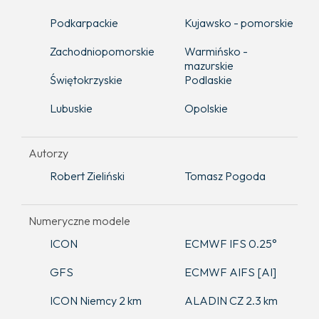
Podkarpackie
Kujawsko - pomorskie
Zachodniopomorskie
Warmińsko -
mazurskie
Świętokrzyskie
Podlaskie
Lubuskie
Opolskie
Autorzy
Robert Zieliński
Tomasz Pogoda
Numeryczne modele
ICON
ECMWF IFS 0.25°
GFS
ECMWF AIFS [AI]
ICON Niemcy 2 km
ALADIN CZ 2.3 km