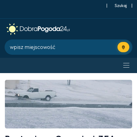
|
Szukaj
|
Użyj bie