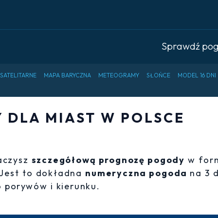
Sprawdź po
 SATELITARNE
MAPA BARYCZNA
METEOGRAMY
SŁOŃCE
MODEL 16 DNI
DLA MIAST W POLSCE
baczysz
szczegółową prognozę pogody
w for
 Jest to dokładna
numeryczna pogoda
na 3 
 porywów i kierunku.