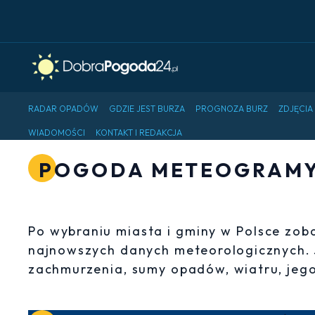
RADAR OPADÓW
GDZIE JEST BURZA
PROGNOZA BURZ
ZDJĘCIA
WIADOMOŚCI
KONTAKT I REDAKCJA
POGODA METEOGRAMY 
Po wybraniu miasta i gminy w Polsce zo
najnowszych danych meteorologicznych.
zachmurzenia, sumy opadów, wiatru, jego