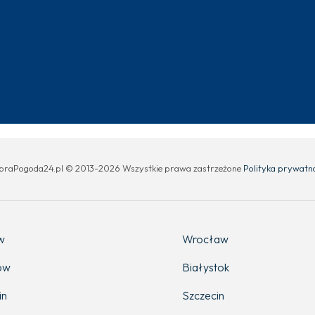
W
braPogoda24.pl © 2013-2026 Wszystkie prawa zastrzeżone
Polityka prywatn
w
Wrocław
ów
Białystok
in
Szczecin