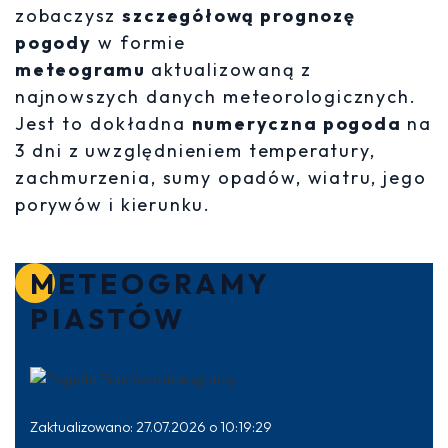
zobaczysz
szczegółową prognozę
pogody
w formie
meteogramu
aktualizowaną z
najnowszych danych meteorologicznych.
Jest to dokładna
numeryczna pogoda
na
3 dni z uwzględnieniem temperatury,
zachmurzenia, sumy opadów, wiatru, jego
porywów i kierunku.
METEOGRAMY
PIASTÓW
Zaktualizowano: 27.07.2026 o 10:19:29