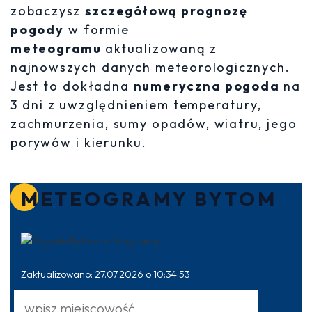
zobaczysz
szczegółową prognozę
pogody
w formie
meteogramu
aktualizowaną z
najnowszych danych meteorologicznych.
Jest to dokładna
numeryczna pogoda
na
3 dni z uwzględnieniem temperatury,
zachmurzenia, sumy opadów, wiatru, jego
porywów i kierunku.
METEOGRAMY BYTOM
Zaktualizowano: 27.07.2026 o 10:34:53