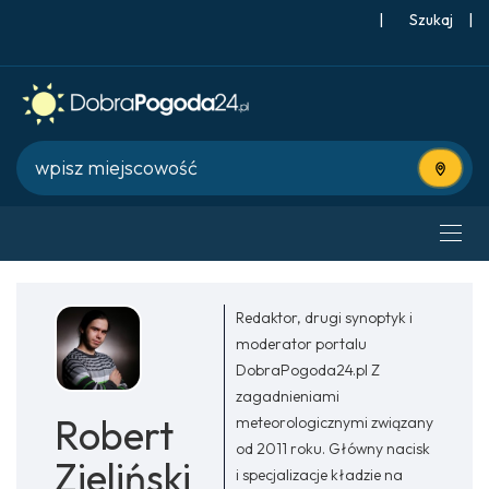
|
Szukaj
|
Użyj bie
Redaktor, drugi synoptyk i
moderator portalu
DobraPogoda24.pl Z
zagadnieniami
Robert
meteorologicznymi związany
od 2011 roku. Główny nacisk
Zieliński
i specjalizacje kładzie na