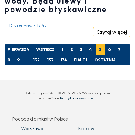
wody. Będą ulewy i
powodzie błyskawiczne
13 czerwiec - 18:45
Czytaj więcej
PIERWSZA
WSTECZ
1
2
3
4
5
6
7
8
9
132
133
134
DALEJ
OSTATNIA
DobraPogoda24.pl © 2013-2026 Wszystkie prawa
zastrzeżone
Polityka prywatności
Pogoda dla miast w Polsce
Warszawa
Kraków