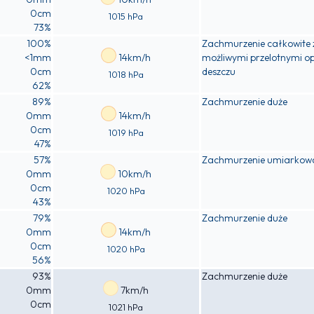
0cm
1015 hPa
73%
100%
Zachmurzenie całkowite 
<1mm
14km/h
możliwymi przelotnymi 
0cm
deszczu
1018 hPa
62%
89%
Zachmurzenie duże
0mm
14km/h
0cm
1019 hPa
47%
57%
Zachmurzenie umiarkow
0mm
10km/h
0cm
1020 hPa
43%
79%
Zachmurzenie duże
0mm
14km/h
0cm
1020 hPa
56%
93%
Zachmurzenie duże
0mm
7km/h
0cm
1021 hPa