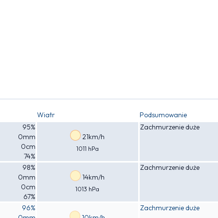
Wiatr
Podsumowanie
95%
Zachmurzenie duże
0mm
21km/h
0cm
1011 hPa
74%
98%
Zachmurzenie duże
0mm
14km/h
0cm
1013 hPa
67%
96%
Zachmurzenie duże
0mm
10km/h