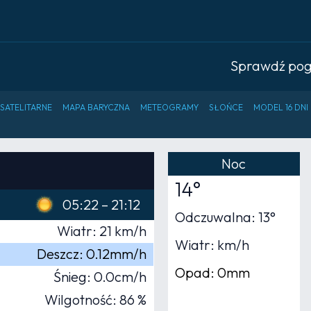
Sprawdź po
 SATELITARNE
MAPA BARYCZNA
METEOGRAMY
SŁOŃCE
MODEL 16 DNI
Noc
14°
05:22 – 21:12
Odczuwalna: 13°
Wiatr: 21 km/h
Wiatr: km/h
Deszcz: 0.12mm/h
Opad: 0mm
Śnieg: 0.0cm/h
Wilgotność: 86 %