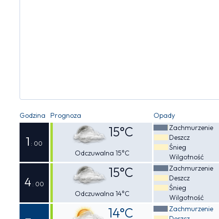
Godzina
Prognoza
Opady
Zachmurzenie
15°C
Deszcz
1
: 00
Śnieg
Odczuwalna 15°C
Wilgotność
Zachmurzenie
15°C
Deszcz
4
: 00
Śnieg
Odczuwalna 14°C
Wilgotność
Zachmurzenie
14°C
Deszcz