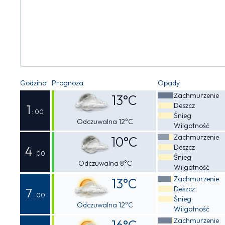
Godzina
Prognoza
Opady
Zachmurzenie
13°C
Deszcz
1
: 00
Śnieg
Odczuwalna 12°C
Wilgotność
Zachmurzenie
10°C
Deszcz
4
: 00
Śnieg
Odczuwalna 8°C
Wilgotność
Zachmurzenie
13°C
Deszcz
7
: 00
Śnieg
Odczuwalna 12°C
Wilgotność
Zachmurzenie