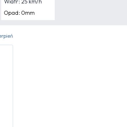
Wiatr: 25 km/h
Opad: 0mm
erpień