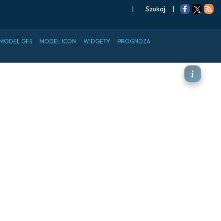
|
Szukaj
|
MODEL GFS
MODEL ICON
WIDGETY
PROGNOZA