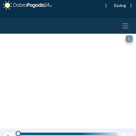
|
Szukaj
|