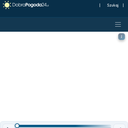
|
Szukaj
|