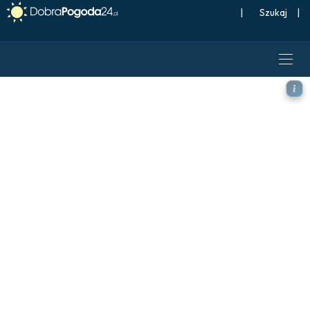
|
Szukaj
|