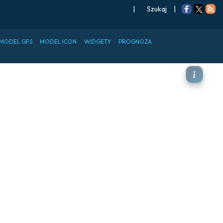
|
Szukaj
|
MODEL GFS
MODEL ICON
WIDGETY
PROGNOZA