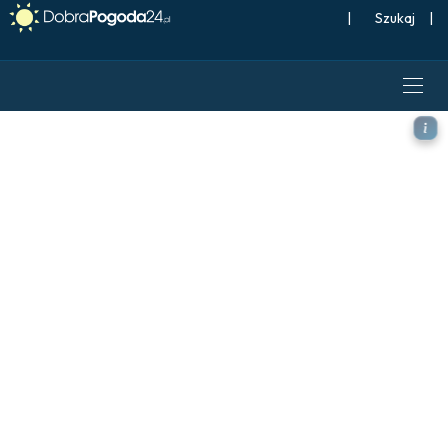
|
Szukaj
|