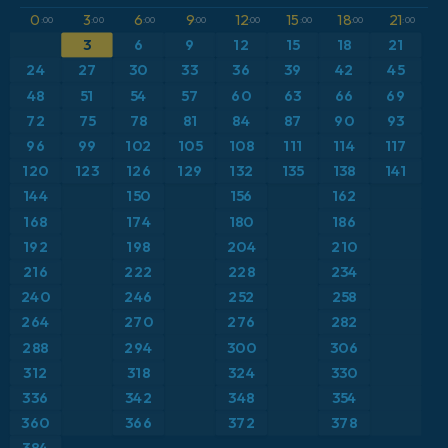
Azja Południowo-Wschodnia
0
3
6
9
12
15
18
21
ICON Niemcy 2 km
CAPE
:00
:00
:00
:00
:00
:00
:00
:00
Bliski Wschód
3
6
9
12
15
18
21
Ciśnienie
Brazylia
24
27
30
33
36
39
42
45
Maksymalne Porywy Wiatru
48
51
54
57
60
63
66
69
Europa
Opady, chmury i ciśnienie
72
75
78
81
84
87
90
93
Francja
96
99
102
105
108
111
114
117
Pokrywa śnieżna
Grecja
120
123
126
129
132
135
138
141
Porywy wiatru
144
150
156
162
Hiszpania
Punkt rosy na 2 m
168
174
180
186
Islandia
Suma opadów
192
198
204
210
Japonia
216
222
228
234
Temperatura na 2 m
Karaiby
240
246
252
258
Temperatura na 500 hPa
264
270
276
282
Meksyk
Temperatura na 850 hPa
288
294
300
306
Niemcy
312
318
324
330
Wiatr na 10 m
Polska
336
342
348
354
Wiatr na 300 hPa (prąd strumieniowy)
Skandynawia
360
366
372
378
Wysokość geopotencjalna na poziomie 500 hPa
384