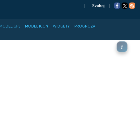
|
Szukaj
|
MODEL GFS
MODEL ICON
WIDGETY
PROGNOZA