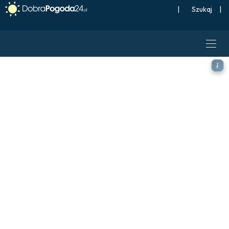
|
Szukaj
|