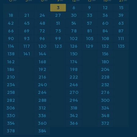
0
3
6
9
12
15
18
21
ICON Niemcy 2 km
CAPE
:00
:00
:00
:00
:00
:00
:00
:00
Bliski Wschód
3
6
9
12
15
Ciśnienie
Brazylia
18
21
24
27
30
33
36
39
Maksymalne Porywy Wiatru
42
45
48
51
54
57
60
63
Europa
Opady, chmury i ciśnienie
66
69
72
75
78
81
84
87
Francja
90
93
96
99
102
105
108
111
Pokrywa śnieżna
Grecja
114
117
120
123
126
129
132
135
Porywy wiatru
138
141
144
150
156
Hiszpania
Punkt rosy na 2 m
162
168
174
180
Islandia
Suma opadów
186
192
198
204
Japonia
210
216
222
228
Temperatura na 2 m
Karaiby
234
240
246
252
Temperatura na 500 hPa
258
264
270
276
Meksyk
Temperatura na 850 hPa
282
288
294
300
Niemcy
306
312
318
324
Wiatr na 10 m
Polska
330
336
342
348
Wiatr na 300 hPa (prąd strumieniowy)
Skandynawia
354
360
366
372
Wysokość geopotencjalna na poziomie 500 hPa
378
384
Stany Zjednoczone