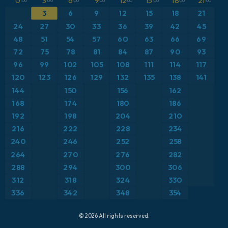
ICON Niemcy 2 km
0
3
6
9
12
15
18
21
CAPE
:00
:00
:00
:00
:00
:00
:00
:00
Bliski Wschód
3
6
9
12
15
18
21
Ciśnienie
Brazylia
24
27
30
33
36
39
42
45
Maksymalne Porywy Wiatru
48
51
54
57
60
63
66
69
Europa
Pokrywa śnieżna
72
75
78
81
84
87
90
93
Francja
96
99
102
105
108
111
114
117
Porywy wiatru
Grecja
120
123
126
129
132
135
138
141
Punkt rosy na 2 m
144
150
156
162
Hiszpania
Suma opadów
168
174
180
186
Islandia
Temperatura na 2 m
192
198
204
210
Japonia
216
222
228
234
Temperatura na 500 hPa
Karaiby
240
246
252
258
Temperatura na 850 hPa
264
270
276
282
Meksyk
Wiatr na 10 m
288
294
300
306
Niemcy
312
318
324
330
Wiatr na 300 hPa (prąd strumieniowy)
Polska
336
342
348
354
Wysokość geopotencjalna na poziomie 500 hPa
Skandynawia
© 2026 All rights reserved.
Stany Zjednoczone