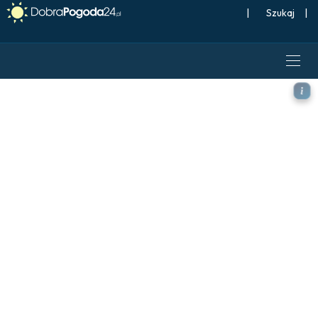
|
Szukaj
|