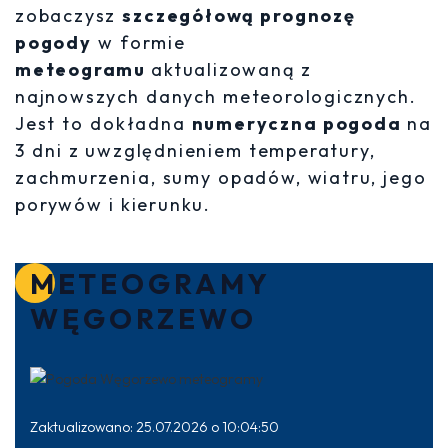
zobaczysz
szczegółową prognozę
pogody
w formie
meteogramu
aktualizowaną z
najnowszych danych meteorologicznych.
Jest to dokładna
numeryczna pogoda
na
3 dni z uwzględnieniem temperatury,
zachmurzenia, sumy opadów, wiatru, jego
porywów i kierunku.
METEOGRAMY
WĘGORZEWO
Zaktualizowano: 25.07.2026 o 10:04:50